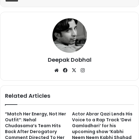
Deepak Dobhal
We
Fa
X
Ins
bsi
ce
tag
नहीं नहीं हम कोई भविष्यवाणी नहीं कर रहे लेकिन एक ऐसी चीज सामने आई है जो
te
bo
ra
बात का इशारा है कि अनूप जलोटा का बिग बॉस के घर से जाना पहले से ही फिक्स
ok
m
Related Articles
है. आपको भी जानकार आश्चर्य होगा कि अनूप जलोटा के लाइव कंसर्ट की टिकट
ऑनलाइन मिलना शुरु हो चुकी हैं.
“Match Her Energy, Not Her
Actor Abrar Qazi Lends His
Outfit”: Nehal
Voice to a Rap Track ‘Devi
Chudasama’s Team Hits
Gamladhari’ for his
Back After Derogatory
upcoming show ‘Kabhi
Comment Directed To Her
Neem Neem Kabhi Shahad