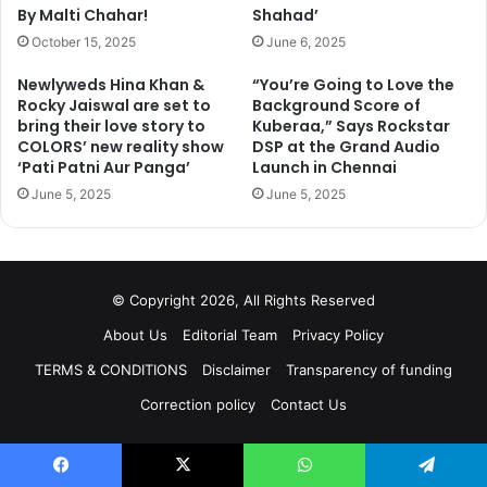
By Malti Chahar!
Shahad’
October 15, 2025
June 6, 2025
Newlyweds Hina Khan &
“You’re Going to Love the
Rocky Jaiswal are set to
Background Score of
bring their love story to
Kuberaa,” Says Rockstar
COLORS’ new reality show
DSP at the Grand Audio
‘Pati Patni Aur Panga’
Launch in Chennai
June 5, 2025
June 5, 2025
27 अक्टूबर को कैर्लीफोर्निया के मॉडेस्टो में अनूप का लाइव कंसर्ट आयोजित है. यह
© Copyright 2026, All Rights Reserved
टिकट हंगामा पर 250, 100, 50 और 30 डॉलर में बुक किया जा सकता है. तो
About Us
Editorial Team
Privacy Policy
अब देखना ये है कि कौन गलत साबित होता है बिग बॉस की फिक्सिंग या टिकट बेचने
वाले आयोजक.
TERMS & CONDITIONS
Disclaimer
Transparency of funding
Correction policy
Contact Us