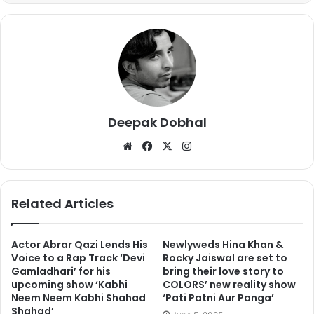
Woah!
@anupjalota
is eliminated
and he'll have to leave the house.
Catch all the hungama now.
#BB12
Deepak Dobhal
#BiggBoss12
#WeekendKaVaar
We
Fa
X
Ins
pic.twitter.com/GBtZakfJOg
bsi
ce
tag
te
bo
ra
— ColorsTV (@ColorsTV)
October
ok
m
Related Articles
28, 2018
Actor Abrar Qazi Lends His
Newlyweds Hina Khan &
Voice to a Rap Track ‘Devi
Rocky Jaiswal are set to
Gamladhari’ for his
bring their love story to
उन्होंने कहा, “जसलीन मेरी स्टूडेंट है. जसलीन के पिता मेरे बहुत अच्छे दोस्त हैं
upcoming show ‘Kabhi
COLORS’ new reality show
और जसलीन मेरी बहुत अच्छी म्यूजिकल फ्रेंड हैं.”
Neem Neem Kabhi Shahad
‘Pati Patni Aur Panga’
Shahad’