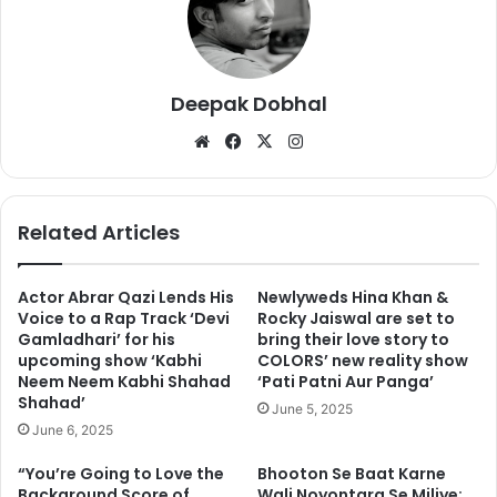
Deepak Dobhal
We
Fa
X
Ins
bsi
ce
tag
te
bo
ra
ok
m
फिल्म को 6 करोड़ 76 लाख रूपये की ओपनिंग लगी थी और पहले वीकेंड में 23
Related Articles
करोड़ 26 लाख रूपये का कलेक्शन मिला था। फिल्म का जिस तरह का कलेक्शन
का ट्रेंड है उसके मुताबिक फिल्म इस हफ़्ते 35 करोड़ के आगे तक जा सकती है
Actor Abrar Qazi Lends His
Newlyweds Hina Khan &
Voice to a Rap Track ‘Devi
Rocky Jaiswal are set to
Gamladhari’ for his
bring their love story to
upcoming show ‘Kabhi
COLORS’ new reality show
Neem Neem Kabhi Shahad
‘Pati Patni Aur Panga’
Shahad’
June 5, 2025
June 6, 2025
“You’re Going to Love the
Bhooton Se Baat Karne
Background Score of
Wali Noyontara Se Miliye: