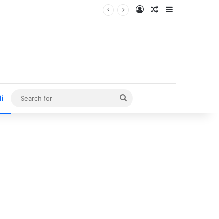
Log In
Random Article
Sidebar
Search
di
for