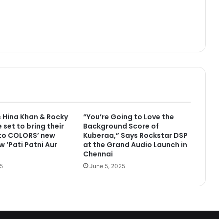
 Hina Khan & Rocky
“You’re Going to Love the
 set to bring their
Background Score of
 to COLORS’ new
Kuberaa,” Says Rockstar DSP
w ‘Pati Patni Aur
at the Grand Audio Launch in
Chennai
5
June 5, 2025