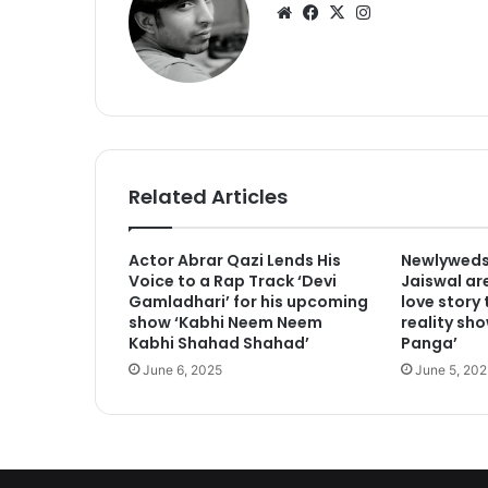
We
Fa
X
Ins
bsi
ce
tag
te
bo
ra
ok
m
Related Articles
Actor Abrar Qazi Lends His
Newlyweds
Voice to a Rap Track ‘Devi
Jaiswal are
Gamladhari’ for his upcoming
love story
show ‘Kabhi Neem Neem
reality sho
Kabhi Shahad Shahad’
Panga’
June 6, 2025
June 5, 202