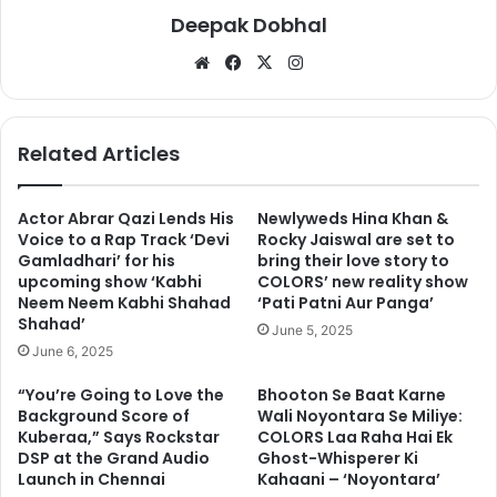
— Box Office India
Deepak Dobhal
(@boxofficeindia)
May 15, 2019
We
Fa
X
Ins
bsi
ce
tag
te
bo
ra
ok
m
Related Articles
बता दें इस फिल्म को जोड़ी एंथनी रूसो और जो रूसो ने डायरेक्ट किया है.
Actor Abrar Qazi Lends His
Newlyweds Hina Khan &
इन्फिनीटी वॉर (Infinity War) के बाद इस फिल्म का दर्शकों को बहुत बेसब्री से
Voice to a Rap Track ‘Devi
Rocky Jaiswal are set to
इंतजार था. ये फिल्म 23 अप्रैल को पूरी दुनिया के 4,662 सिनेमाघरों में रिलीज
Gamladhari’ for his
bring their love story to
upcoming show ‘Kabhi
COLORS’ new reality show
हुई थी. इस फिल्म में रॉबर्ट डाउनी जूनियर (Iron Man), क्रिस इवान्स
Neem Neem Kabhi Shahad
‘Pati Patni Aur Panga’
(Captain America), मार्क रूफैलो (Hulk), क्रिस हेम्सवर्थ (Thor)सहित
Shahad’
June 5, 2025
कई कलाकार मौजूद थे. जिन्होंने अपनी एक्टिंग के जरिए दर्शकों को रोने पर मजबूर
June 6, 2025
कर दिया. बॉक्स ऑफिस मोजो डॉट कॉम के मुताबिक पहले हफ्ते एंडगेम ने
$357,115,007 की कमाई की थी. जिसके बाद ये फिल्म लगाातर कमाई में सभी
“You’re Going to Love the
Bhooton Se Baat Karne
Background Score of
Wali Noyontara Se Miliye:
फिल्मों को पीछे छोड़ रही है.
Kuberaa,” Says Rockstar
COLORS Laa Raha Hai Ek
DSP at the Grand Audio
Ghost-Whisperer Ki
Launch in Chennai
Kahaani – ‘Noyontara’