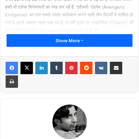
हफ्ते भी दर्शक सिनेमाघरों का रुख कर रहें हैं. ‘एवेंजर्सः एंडगेम (Avengers:
Endgame)’ का नाम सबसे ज्यादा कलेक्शन करने वाली तीन फिल्मों में शामिल हो
गया है. इनमें अवतार पहले नंबर पर है, तो वहीं दूसरे पर ‘टाइटेनिक (Titanic)’ की
जगह एवेंजर्स एंडगेम (Avengers Endgame)’ ने ले ली.
Show More
LinkedIn
Tumblr
Pinterest
Reddit
VKontakte
Share via Email
Take a look at the Day Nineteen
Print
NBOC of
#AvengersEndgame
.
(*Including all formats and dubbed
versions)
@MarvelStudios
#Marvel
@Avengers
#Avengers
pic.twitter.com/XZTgx1L6e3