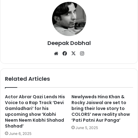
Take a look at the Day Sixteen
Deepak Dobhal
NBOC of
#AvengersEndgame
.
We
Fa
X
Ins
(Including all formats and dubbed
bsi
ce
tag
te
bo
ra
versions)
ok
m
Related Articles
pic.twitter.com/V7oexX2BXQ
— Box Office India
Actor Abrar Qazi Lends His
Newlyweds Hina Khan &
Voice to a Rap Track ‘Devi
Rocky Jaiswal are set to
(@boxofficeindia)
May 12, 2019
Gamladhari’ for his
bring their love story to
upcoming show ‘Kabhi
COLORS’ new reality show
Neem Neem Kabhi Shahad
‘Pati Patni Aur Panga’
Shahad’
June 5, 2025
इसी आधार पर अनुमान लगाया जा रहा है कि ‘एवेंजर्स एंडगेम’ ने छुट्टी वाले दिन
June 6, 2025