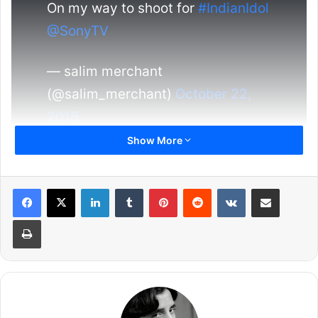
On my way to shoot for
#IndianIdol
@SonyTV
— salim merchant
(@salim_merchant)
October 22,
2018
Show More
LinkedIn
Tumblr
Pinterest
Reddit
VKontakte
Share via Email
खुद सलीम मर्चेंट ने ट्वीट कर इसकी जानकारी दी है. उन्होंने लिखा- ”इंडियन
Print
आइडल की शूटिंग के लिए जा रहा हूं.” मालूम हो कि अनु मलिक पर 4 महिलाओं ने
#MeToo मूवमेंट के तहत आरोप लगाए हैं.