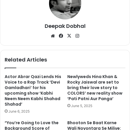
Deepak Dobhal
We
Fa
X
Ins
bsi
ce
tag
te
bo
ra
ok
m
Related Articles
सबसे पहले सोना मोहपात्रा ने अनु को कठघरे में खड़ा किया था और उन्हें लगातार
अपराध करने वाला (serial predator) बताया था.
Actor Abrar Qazi Lends His
Newlyweds Hina Khan &
Voice to a Rap Track ‘Devi
Rocky Jaiswal are set to
Gamladhari’ for his
bring their love story to
upcoming show ‘Kabhi
COLORS’ new reality show
Neem Neem Kabhi Shahad
‘Pati Patni Aur Panga’
Shahad’
June 5, 2025
June 6, 2025
“You’re Going to Love the
Bhooton Se Baat Karne
Background Score of
Wali Noyontara Se Miliye: