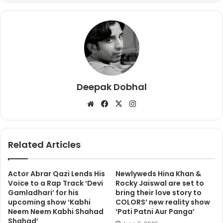
Deepak Dobhal
We
Fa
X
Ins
बता दें कि मीडिया रिपोर्टस के मुताबिक, ऋषि कपूर को थर्ड स्टेज का कैंसर हुआ है.
bsi
ce
tag
इस का बात का खुलासा कपूर फैमिली के एक करीबी सदस्य ने किया है. कैंसर के
te
bo
ra
अलावा ऋषि को कमर में दर्द की भी बड़ी शिकायत है इसलिए उनके कैंसर के इलाज
ok
m
Related Articles
में बड़ी सावधानी बरती जा रही है.
Actor Abrar Qazi Lends His
Newlyweds Hina Khan &
Voice to a Rap Track ‘Devi
Rocky Jaiswal are set to
Gamladhari’ for his
bring their love story to
upcoming show ‘Kabhi
COLORS’ new reality show
Neem Neem Kabhi Shahad
‘Pati Patni Aur Panga’
Shahad’