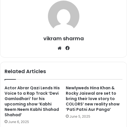
vikram sharma
We
Fa
bsi
ce
अमिताभ बच्चन –
हालांकि अमिताभ ने शाहरुख खान से पहले बॉलीवुड में एंट्री की
te
bo
थी और बहुत पैसा कमाया पर यह शाहरुख खान के बाद दुसरे नंबर पर आते है.
ok
Related Articles
क्योंकि इनके पास 402$ Million की संपति है.
Actor Abrar Qazi Lends His
Newlyweds Hina Khan &
Voice to a Rap Track ‘Devi
Rocky Jaiswal are set to
Gamladhari’ for his
bring their love story to
upcoming show ‘Kabhi
COLORS’ new reality show
Neem Neem Kabhi Shahad
‘Pati Patni Aur Panga’
Shahad’
June 5, 2025
June 6, 2025