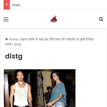
Inspiring the new-gen with her journey in fashion, meet Jaya Thakur.
Menu
S
Home
/
टाइगर श्रॉफ से पहले इस टीवी एक्टर की गर्लफ्रेंड रह चुकी हैं दिशा
पटानी
/
distg
distg