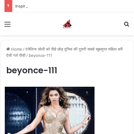
Inspiring the new-gen with her journey in fashion, meet Jaya Thakur.
Menu
S
Home
/
एंजेलिना जोली को पीछे छोड़ दुनिया की दूसरी सबसे खूबसूरत महिला बनी
देसी गर्ल पीसी
/
beyonce-111
beyonce-111