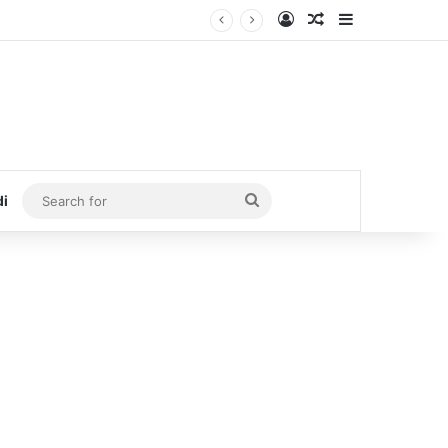
Log In
Random Article
Sidebar
Search
di
for