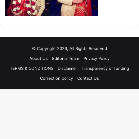
© Copyright 2026, All Rights Reserved
About Us
Editorial Team
Privacy Policy
TERMS & CONDITIONS
Disclaimer
Transparency of funding
Correction policy
Contact Us