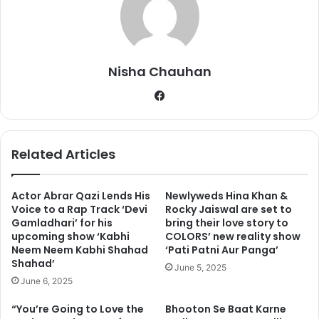
Nisha Chauhan
Fa
ce
bo
ok
Related Articles
हालही में पलक अपने बेबाक जवाब की वजह से एक बार फिर से मीडिया की सुर्खियों
में आ गईं हैं। दरअसल हालही में पलक नें अपने सोशल मीडिया अकाउंट इंस्टाग्राम
Actor Abrar Qazi Lends His
Newlyweds Hina Khan &
पर एक तस्वीर पोस्ट की थी जिसमें उनके होंठ हाइलाइट हो रहे थे। बस इतनी सी
Voice to a Rap Track ‘Devi
Rocky Jaiswal are set to
बात पर पलक की इस तस्वीर को लेकर लोगों नें सोशल मीडिया पर उन्हें ट्रोल
Gamladhari’ for his
bring their love story to
करना शुरू कर दिया। पलक की इस तस्वीर पर एक यूज़र नें कमेंट किया बोटॉक्स
upcoming show ‘Kabhi
COLORS’ new reality show
Neem Neem Kabhi Shahad
‘Pati Patni Aur Panga’
लिप्स।
Shahad’
June 5, 2025
June 6, 2025
https://www.instagram.com/p/BhvtBsrFDQQ/?
utm_source=ig_embed
“You’re Going to Love the
Bhooton Se Baat Karne