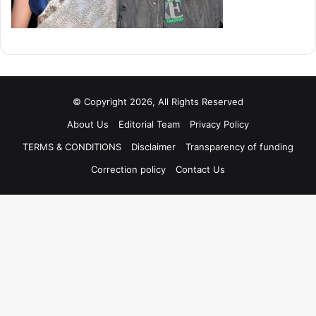
© Copyright 2026, All Rights Reserved
About Us
Editorial Team
Privacy Policy
TERMS & CONDITIONS
Disclaimer
Transparency of funding
Correction policy
Contact Us