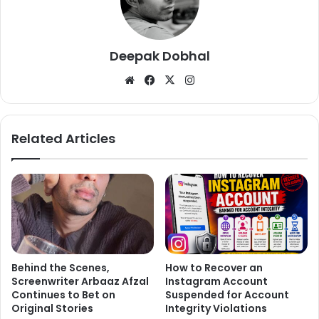
Deepak Dobhal
We
Fa
X
Ins
अब शादी के बाद दोनों फॅमिली के साथ टाइम बिता रहे हैं, अब हाल ही में दीपिका ने
bsi
ce
tag
रमजान की तस्वीर शेयर की जिसमे वो काफी खुश दिखाई दे रही है वो शोहेब के पुरे
te
bo
ra
परिवार साथ रोजा का खाना खाते हुए नजर आ रही है
ok
m
Related Articles
Behind the Scenes,
How to Recover an
Screenwriter Arbaaz Afzal
Instagram Account
Continues to Bet on
Suspended for Account
Original Stories
Integrity Violations