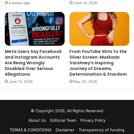
4 weeks ago
June 14, 2026
दीपिका ने शोएब से शादी के लिए अपना धर्म बदला लिया था जिसके बाद इसको
लेकर सोशल मीडिया पर उनकी काफी आलोचना भी हुई थी, क्यूंकि शादी के बाद
दीपिका कक्कड़ ने अपना नाम फैजा रख लिया था. बाद में एक इंटरव्यू में दीपिका ने
कहा था, उन्हें अपने फैसले पर गर्व है, इस फैसले में मेरा परिवार मेरे साथ है.
Meta Users Say Facebook
From YouTube Skits to the
and Instagram Accounts
Silver Screen: Muskaan
Are Being Wrongly
Varshney’s Inspiring
Disabled Over Serious
Journey of Dreams,
Allegations
Determination & Stardom
June 14, 2026
May 30, 2026
© Copyright 2026, All Rights Reserved
About Us
Editorial Team
Privacy Policy
TERMS & CONDITIONS
Disclaimer
Transparency of funding